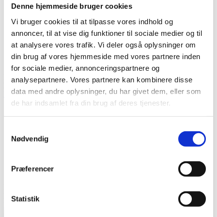
Denne hjemmeside bruger cookies
Vi bruger cookies til at tilpasse vores indhold og
annoncer, til at vise dig funktioner til sociale medier og til
at analysere vores trafik. Vi deler også oplysninger om
din brug af vores hjemmeside med vores partnere inden
for sociale medier, annonceringspartnere og
Hellfire 3 DPA
analysepartnere. Vores partnere kan kombinere disse
Kommer snart
data med andre oplysninger, du har givet dem, eller som
Læs mere
de har indsamlet fra din brug af deres tjenester.
Samtykkevalg
Nødvendig
Præferencer
Drejekonfetti 2x30cm
Kommer snart
Statistik
Læs mere