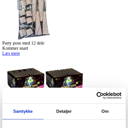
Party pose med 12 dele
Kommer snart
Læs mere
Power King A+B - 293 skud
Samtykke
Detaljer
Om
Kommer snart
Læs mere