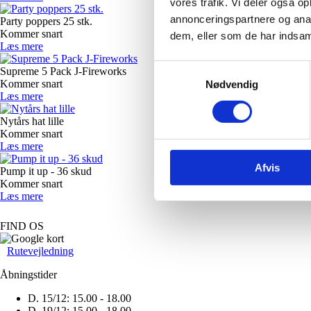
vores trafik. Vi deler også 
annonceringspartnere og anal
Party poppers 25 stk.
Kommer snart
dem, eller som de har indsaml
Læs mere
Samtykkevalg
Supreme 5 Pack J-Fireworks
Kommer snart
Nødvendig
Læs mere
Nytårs hat lille
Kommer snart
Læs mere
Afvis
Pump it up - 36 skud
Kommer snart
Læs mere
FIND OS
Rutevejledning
Åbningstider
D. 15/12:
15.00 - 18.00
D. 19/12:
15.00 - 18.00