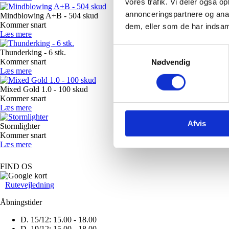
vores trafik. Vi deler også 
annonceringspartnere og anal
Mindblowing A+B - 504 skud
Kommer snart
dem, eller som de har indsaml
Læs mere
Samtykkevalg
Thunderking - 6 stk.
Kommer snart
Nødvendig
Læs mere
Mixed Gold 1.0 - 100 skud
Kommer snart
Læs mere
Afvis
Stormlighter
Kommer snart
Læs mere
FIND OS
Rutevejledning
Åbningstider
D. 15/12:
15.00 - 18.00
D. 19/12:
15.00 - 18.00